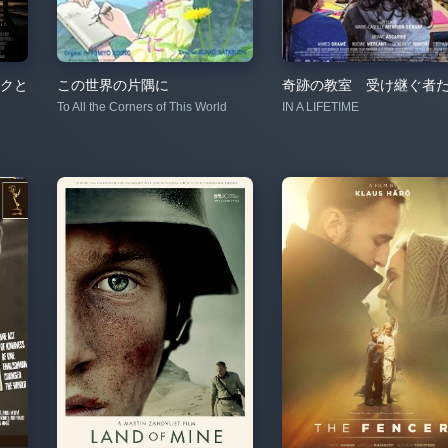
クと
この世界の片隅に
奇跡の教室 受け継ぐ者
To All the Corners of This World
IN A LIFETIME