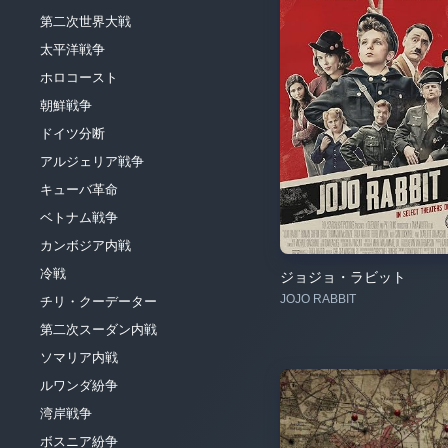
第二次世界大戦
太平洋戦争
ホロコースト
朝鮮戦争
ドイツ分断
アルジェリア戦争
キューバ革命
ベトナム戦争
カンボジア内戦
冷戦
ジョジョ・ラビット
JOJO RABBIT
チリ・クーデーター
第二次スーダン内戦
ソマリア内戦
ルワンダ紛争
湾岸戦争
ボスニア紛争