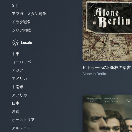
9.11
アフガニスタン紛争
イラク戦争
シリア内戦
Locale
中東
ヨーロッパ
ヒトラーへの285枚の葉書
アジア
Alone in Berlin
アメリカ
中南米
アフリカ
日本
沖縄
オーストリア
アルメニア