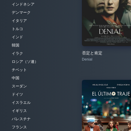
インドネシア
デンマーク
イタリア
トルコ
インド
韓国
否定と肯定
イラク
Denial
ロシア（ソ連）
チベット
中国
スーダン
ドイツ
イスラエル
イギリス
パレスチナ
フランス