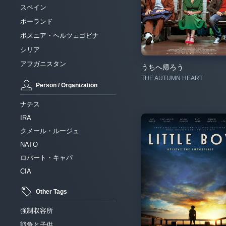
スペイン
ポーランド
ボスニア・ヘルツェゴビナ
シリア
アフガニスタン
うちへ帰ろう
THE AUTUMN HEART
Person / Organization
ナチス
IRA
クメール・ルージュ
NATO
ロバート・キャパ
CIA
Other Tags
強制収容所
戦争と子供