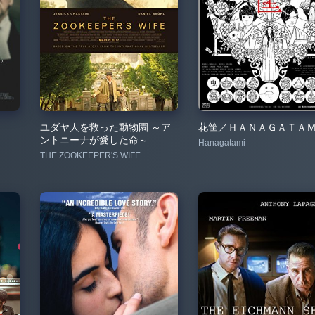
ユダヤ人を救った動物園 ～ア
花筐／ＨＡＮＡＧＡＴＡ
ントニーナが愛した命～
Hanagatami
THE ZOOKEEPER'S WIFE