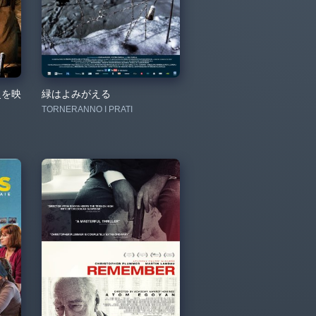
史を映
緑はよみがえる
TORNERANNO I PRATI