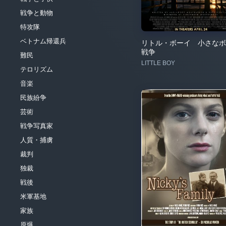
戦争と動物
特攻隊
ベトナム帰還兵
リトル・ボーイ 小さなボ
戦争
難民
LITTLE BOY
テロリズム
音楽
民族紛争
芸術
戦争写真家
人質・捕虜
裁判
独裁
戦後
米軍基地
家族
原爆