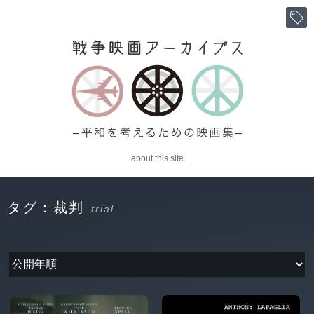
about this site
タグ：裁判
trial