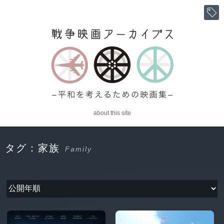
about this site
タグ：家族
Family