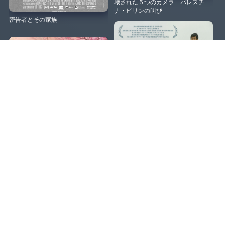
壊された５つのカメラ パレスチ
ナ・ビリンの叫び
密告者とその家族
クロッシング
夕凪の街 桜の国