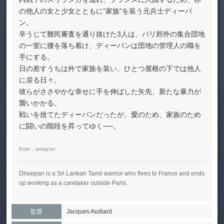
の他人の女と少女とともに“家族"を装う元兵士ディーパ
ン。
辛うじて難民審査を通り抜けた3人は、パリ郊外の集合団地
の一室に腰を落ち着け、ディーパンは団地の管理人の職を
手にする。
日の差すうちは外で家族を装い、ひとつ屋根の下では他人
に戻る日々。
彼らがささやかな幸せに手を伸ばした矢先、新たな暴力が
襲いかかる。
戦いを捨てたディーパンだったが、愛のため、家族のため
に闘いの階段を昇ってゆく──。
from：
amazon
Dheepan is a Sri Lankan Tamil warrior who flees to France and ends
up working as a caretaker outside Paris.
監督
Jacques Audiard