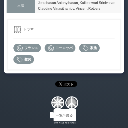
Jesuthasan Antonythasan, Kalieaswari Srinivasan,
出演
Claudine Vinasithamby, Vincent Rottiers
ドラマ
フランス
ヨーロッパ
家族
難民