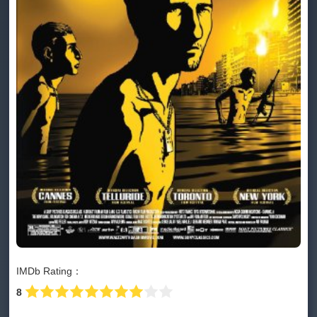
IMDb Rating：
8