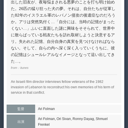
出した旧友が、夜毎悩まされる悪夢のことを打ち明け始め
た。26匹の猛り狂った犬の夢。それは、自分たちが従軍し
た82年のイスラエル軍のレバノン侵攻の後遺症なのだろう
か。アリは突然気付く…「自分には、当時の記憶がまった
くない…」ふいに直面した謎に興味をそそられて、世界中
に散らばっている戦友たちを訪れ取材しようと決意するア
リ。失われた記憶、自分自身の真実を見つけなければなら
ない。そして、自らの内へ深く深く入っていくうちに、彼
の記憶はシュールレアルなイメージとなって這い出してき
た…。
from：
itunes
An Israeli film director interviews fellow veterans of the 1982
invasion of Lebanon to reconstruct his own memories of his term of
service in that conflict.
監督
Ari Folman
Ari Folman, Ori Sivan, Ronny Dayag, Shmuel
出演
Frenkel