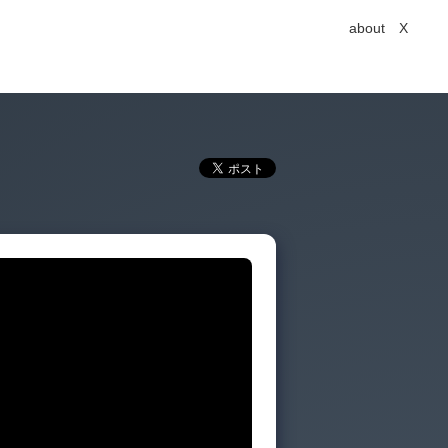
about
X