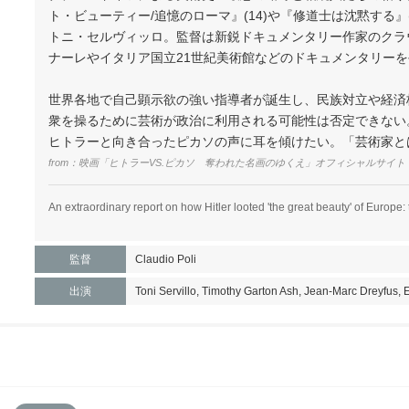
ト・ビューティー/追憶のローマ』(14)や『修道士は沈黙する』
トニ・セルヴィッロ。監督は新鋭ドキュメンタリー作家のクラ
ナーレやイタリア国立21世紀美術館などのドキュメンタリー
世界各地で自己顕示欲の強い指導者が誕生し、民族対立や経済
衆を操るために芸術が政治に利用される可能性は否定できない
ヒトラーと向き合ったピカソの声に耳を傾けたい。「芸術家と
from：
映画「ヒトラーVS.ピカソ 奪われた名画のゆくえ」オフィシャルサイト
An extraordinary report on how Hitler looted 'the great beauty' of Europe: t
監督
Claudio Poli
出演
Toni Servillo, Timothy Garton Ash, Jean-Marc Dreyfus