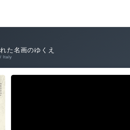
われた名画のゆくえ
/ Italy