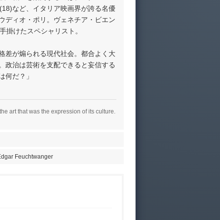
(18)など、イタリア映画界が誇る名優
ウディオ・ポリ。ヴェネチア・ビエン
を手掛けたスペシャリスト。
格差が煽られる現代社会。都合よく大
。政治は芸術を支配できると妄信する
は何だ？」
he art that was the expression of its culture.
, Edgar Feuchtwanger