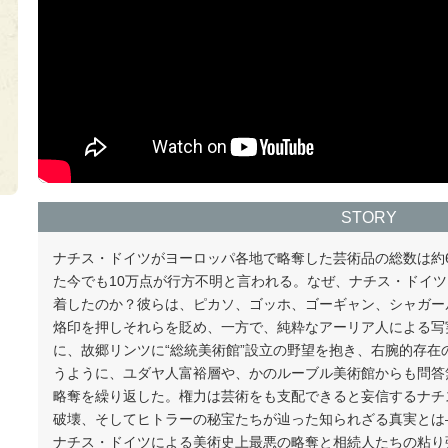
STORY
ナチス・ドイツがヨーロッパ各地で略奪した芸術品の総数は約6
た今でも10万点が行方不明と言われる。なぜ、ナチス・ドイ
着したのか？彼らは、ピカソ、ゴッホ、ゴーギャン、シャガー
烙印を押しそれらを貶め、一方で、純粋なアーリア人による写
に、故郷リンツに“総統美術館”設立の野望を抱き、右腕的存在
うように、ユダヤ人富裕層や、かのルーブル美術館からも問答
略奪を繰り返した。権力は芸術をも支配できると妄信するナチ
破壊、そしてヒトラーの秘宝たちが辿った知られざる真実とは
ナチス・ドイツによる美術史上最悪の略奪と相続人たちの粘り