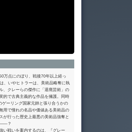
0万点にのぼり、戦後70年以上経っ
ツは、いやヒトラーは、美術品略奪に執
ル、クレーらの傑作に「退廃芸術」の
実的で古典主義的な作品を擁護。同時
のゲーリング国家元帥と張り合うかの
無用で憧れの名品や価値ある美術品の
スが行った歴史上最悪の美術品強奪と
――？
強い戦いを案内するのは、『グレー