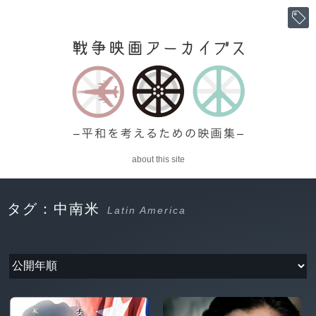
about this site
タグ：中南米
Latin America