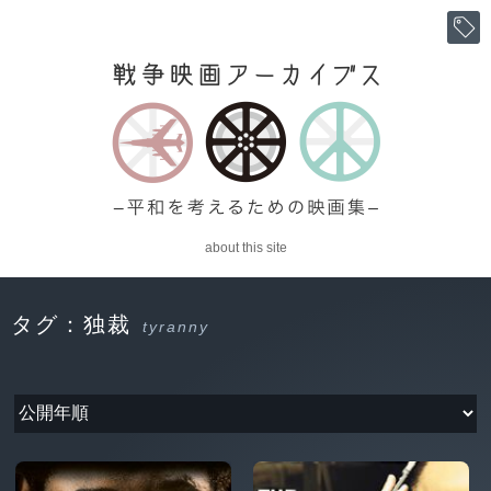
about this site
タグ：独裁
tyranny