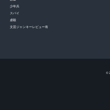
少年兵
スパイ
虐殺
文芸ジャンキーレビュー有
©