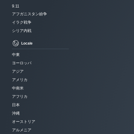
9.11
アフガニスタン紛争
イラク戦争
シリア内戦
Locale
中東
ヨーロッパ
アジア
アメリカ
中南米
アフリカ
日本
沖縄
オーストリア
アルメニア