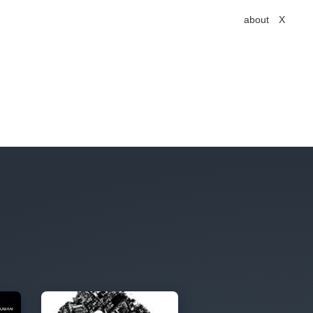
about
X