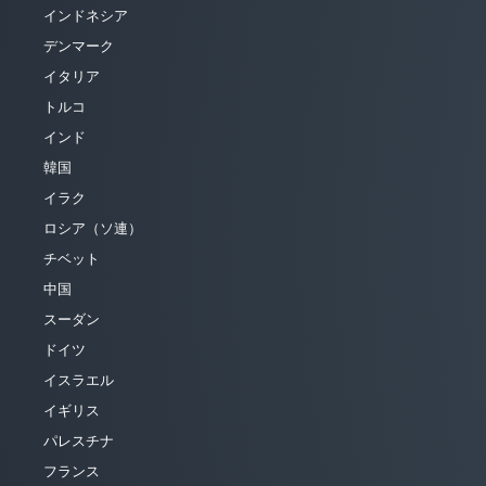
インドネシア
デンマーク
イタリア
トルコ
インド
韓国
イラク
ロシア（ソ連）
チベット
中国
スーダン
ドイツ
イスラエル
イギリス
パレスチナ
フランス