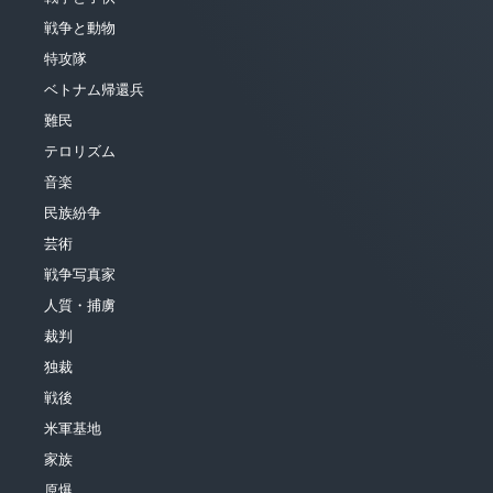
戦争と動物
特攻隊
ベトナム帰還兵
難民
テロリズム
音楽
民族紛争
芸術
戦争写真家
人質・捕虜
裁判
独裁
戦後
米軍基地
家族
原爆