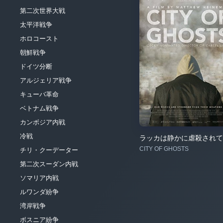
第二次世界大戦
太平洋戦争
ホロコースト
朝鮮戦争
ドイツ分断
アルジェリア戦争
キューバ革命
ベトナム戦争
カンボジア内戦
冷戦
ラッカは静かに虐殺されて
CITY OF GHOSTS
チリ・クーデーター
第二次スーダン内戦
ソマリア内戦
ルワンダ紛争
湾岸戦争
ボスニア紛争