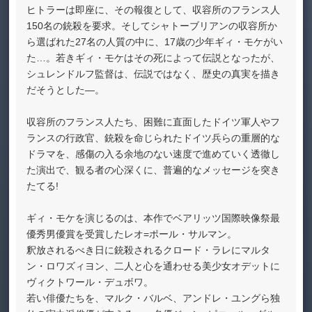
ヒトラーは即座に、その報復として、収容所のフランス人
150名の銃殺を要求。そしてシャトーブリアンの収容所か
ら選ばれた27名の人質の中に、17歳の少年ギィ・モケがい
た…。若きギィ・モケはその死によって伝説となったが、
シュレンドルフ監督は、伝説ではなく、歴史の真実を描き
だそうとした―。
収容所のフランス人たち、困難に直面したドイツ軍人やフ
ランスの行政官、銃殺を命じられたドイツ兵らの重層的な
ドラマを、感傷の入る余地のない速度で進めていく透徹し
た演出で、観る者の心深くに、普遍的なメッセージを突き
たてる!
ギィ・モケを演じるのは、本作でベアリッツ国際映像祭最
優秀男優賞を受賞したレオ=ポール・サルマン。
釈放されるべき日に銃殺されるクロード・ラレにマルタ
ン・ロワズィヨン、二人と心を通わせる美少女オデットに
ヴィクトワール・デュボワ。
若い俳優たちを、マルク・バルベ、アンドレ・ユングら独