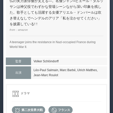
仏の実力派俳優が支える―。名優ジャン=ピエール・ダルッ
サンは神父役でわずかな登場シーンながら深い印象を残し
た。歌手としても活躍する女優アリエル・ドンバールは吹
き替えなしでヘンデルのアリア「私を泣かせてください」
を披露している! !
from：
amazon
A teenager joins the resistance in Nazi-occupied France during
World War II.
監督
Volker Schlöndorff
Léo-Paul Salmain, Marc Barbé, Ulrich Matthes,
出演
Jean-Marc Roulot
ドラマ
第二次世界大戦
フランス