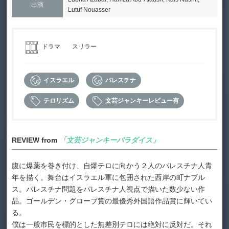
出演
Lutuf Nouasser
ドラマ
スリラー
イスラエル
パレスチナ
テロリズム
文芸ジャンキーレビュー有
REVIEW from
「文芸ジャンキーパラダイス」
腹に爆薬を巻き付け、自爆テロに向かう２人のパレスチナ人青
年を描く。舞台はイスラエル軍に包囲された西岸の町ナブル
ス。パレスチナ問題をパレスチナ人視点で描いた数少ない作
品。ゴールデン・グローブ賞の最優秀外国語作品賞に輝いてい
る。
僕は一般市民を標的とした無差別テロには絶対に反対だ。それ