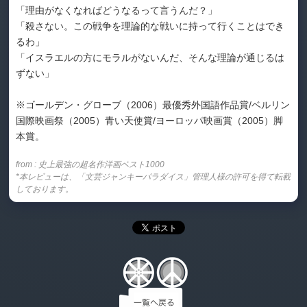
「理由がなくなればどうなるって言うんだ？」
「殺さない。この戦争を理論的な戦いに持って行くことはでき
るわ」
「イスラエルの方にモラルがないんだ、そんな理論が通じるは
ずない」
※ゴールデン・グローブ（2006）最優秀外国語作品賞/ベルリン
国際映画祭（2005）青い天使賞/ヨーロッパ映画賞（2005）脚
本賞。
from :
史上最強の超名作洋画ベスト1000
*本レビューは、「文芸ジャンキーパラダイス」管理人様の許可を得て転載
しております。