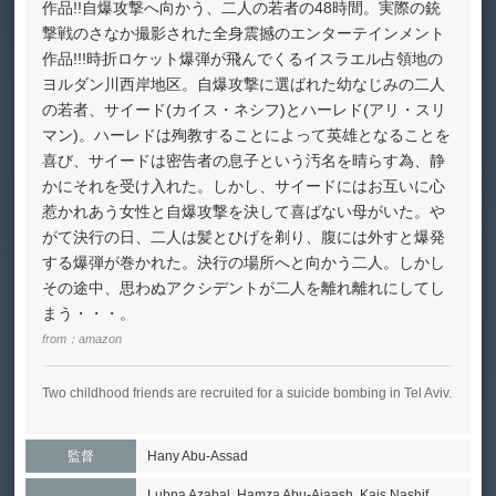
作品!!自爆攻撃へ向かう、二人の若者の48時間。実際の銃
撃戦のさなか撮影された全身震撼のエンターテインメント
作品!!!時折ロケット爆弾が飛んでくるイスラエル占領地の
ヨルダン川西岸地区。自爆攻撃に選ばれた幼なじみの二人
の若者、サイード(カイス・ネシフ)とハーレド(アリ・スリ
マン)。ハーレドは殉教することによって英雄となることを
喜び、サイードは密告者の息子という汚名を晴らす為、静
かにそれを受け入れた。しかし、サイードにはお互いに心
惹かれあう女性と自爆攻撃を決して喜ばない母がいた。や
がて決行の日、二人は髪とひげを剃り、腹には外すと爆発
する爆弾が巻かれた。決行の場所へと向かう二人。しかし
その途中、思わぬアクシデントが二人を離れ離れにしてし
まう・・・。
from：
amazon
Two childhood friends are recruited for a suicide bombing in Tel Aviv.
監督
Hany Abu-Assad
Lubna Azabal, Hamza Abu-Aiaash, Kais Nashif,