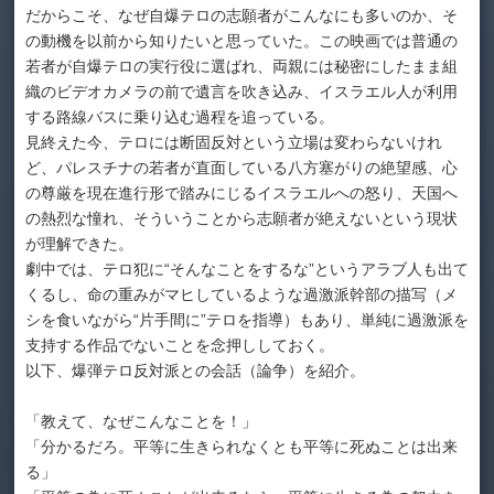
だからこそ、なぜ自爆テロの志願者がこんなにも多いのか、そ
の動機を以前から知りたいと思っていた。この映画では普通の
若者が自爆テロの実行役に選ばれ、両親には秘密にしたまま組
織のビデオカメラの前で遺言を吹き込み、イスラエル人が利用
する路線バスに乗り込む過程を追っている。
見終えた今、テロには断固反対という立場は変わらないけれ
ど、パレスチナの若者が直面している八方塞がりの絶望感、心
の尊厳を現在進行形で踏みにじるイスラエルへの怒り、天国へ
の熱烈な憧れ、そういうことから志願者が絶えないという現状
が理解できた。
劇中では、テロ犯に“そんなことをするな”というアラブ人も出て
くるし、命の重みがマヒしているような過激派幹部の描写（メ
シを食いながら“片手間に”テロを指導）もあり、単純に過激派を
支持する作品でないことを念押ししておく。
以下、爆弾テロ反対派との会話（論争）を紹介。
「教えて、なぜこんなことを！」
「分かるだろ。平等に生きられなくとも平等に死ぬことは出来
る」