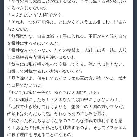
「平等の為に死ぬことが出来るなら、平等に生きる為の努力を
するべきじゃないの」
「あんたのいう“人権”でか？」
「それも一つの可能性よ。とにかくイスラエル側に殺す理由を
与えないの」
「無邪気だな。自由は戦って手に入れる。不正がある限り自分
を犠牲にする者はいるんだ」
「犠牲なんかじゃない、ただの復讐よ！人殺しは皆一緒。人殺
しに犠牲者も占領者も違いはないわ」
「奴らには飛行機があって空爆してくる。俺たちは何もない、
自爆して対抗するしか方法がないんだ」
「見当違いよ。何をしてもイスラエル軍の方が強いのよ、武力
では勝てないのよ」
「死だけは常に平等だ。俺たちは天国に行ける」
「いい加減にしたら！？天国なんて頭の中にしかないわ！」
「地獄で生き続けて行くよりも、想像上の天国の方がマシだ。
占領下は死んだも同然。それなら別の苦しみを選ぶ」
「残された私たちはどうなるの？こんな作戦で勝利すると思
う？あなたの行動が私たちを破壊するのよ。そしてイスラエル
に殺す理由を与えることになるの」