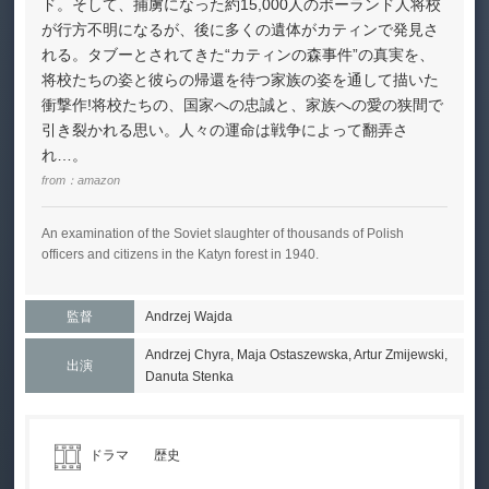
ド。そして、捕虜になった約15,000人のポーランド人将校
が行方不明になるが、後に多くの遺体がカティンで発見さ
れる。タブーとされてきた“カティンの森事件”の真実を、
将校たちの姿と彼らの帰還を待つ家族の姿を通して描いた
衝撃作!将校たちの、国家への忠誠と、家族への愛の狭間で
引き裂かれる思い。人々の運命は戦争によって翻弄さ
れ…。
from：
amazon
An examination of the Soviet slaughter of thousands of Polish
officers and citizens in the Katyn forest in 1940.
監督
Andrzej Wajda
Andrzej Chyra, Maja Ostaszewska, Artur Zmijewski,
出演
Danuta Stenka
ドラマ
歴史