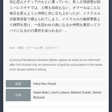
住む恋人ナディアのもとに通っていた。長く占領状態が続
くパレスチナでは、人権も自由もない。オマールはこんな
毎日を変えようと仲間と共に立ち上がったが、イスラエル
兵殺害容疑で捕えられてしまう。イスラエルの秘密警察よ
り拷問を受け、一生囚われの身になるか仲間を裏切ってス
パイになるかの選択を迫られるが…。
from：
映画『オマールの壁』公式サイト
A young Palestinian freedom fighter agrees to work as an informant
after he's tricked into an admission of guilt by association in the wake
of an Israeli soldier's killing.
監督
Hany Abu-Assad
Adam Bakri, Leem Lubany, Waleed Zuaiter, Samer
出演
Bisharat