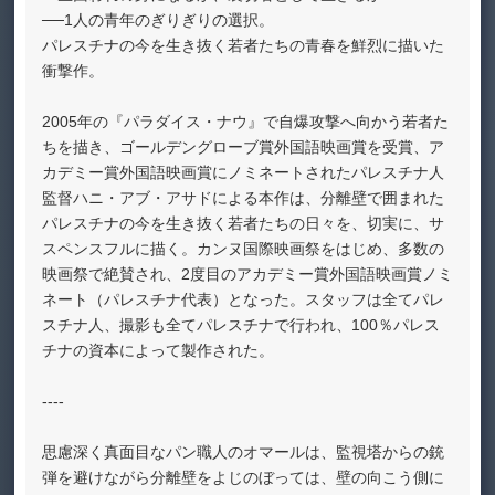
──1人の青年のぎりぎりの選択。
パレスチナの今を生き抜く若者たちの青春を鮮烈に描いた
衝撃作。
2005年の『パラダイス・ナウ』で自爆攻撃へ向かう若者た
ちを描き、ゴールデングローブ賞外国語映画賞を受賞、ア
カデミー賞外国語映画賞にノミネートされたパレスチナ人
監督ハニ・アブ・アサドによる本作は、分離壁で囲まれた
パレスチナの今を生き抜く若者たちの日々を、切実に、サ
スペンスフルに描く。カンヌ国際映画祭をはじめ、多数の
映画祭で絶賛され、2度目のアカデミー賞外国語映画賞ノミ
ネート（パレスチナ代表）となった。スタッフは全てパレ
スチナ人、撮影も全てパレスチナで行われ、100％パレス
チナの資本によって製作された。
----
思慮深く真面目なパン職人のオマールは、監視塔からの銃
弾を避けながら分離壁をよじのぼっては、壁の向こう側に