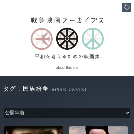
about this site
タグ：民族紛争
ethnic conflict